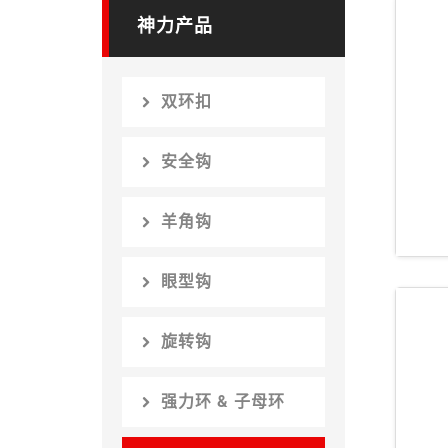
神力产品
双环扣
S
安全钩
羊角钩
眼型钩
旋转钩
强力环 & 子母环
S