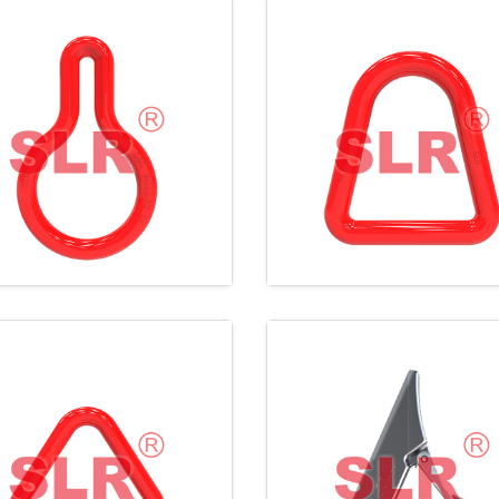
LR403 合金钢锻造
SLR139 吊带三
环
LR037 合金钢锻造
SLR628 重型焊
三角环