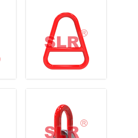
角环
SLR137 吊带带档三
角环
接钩
SLR550 焊接D型环组
合套件