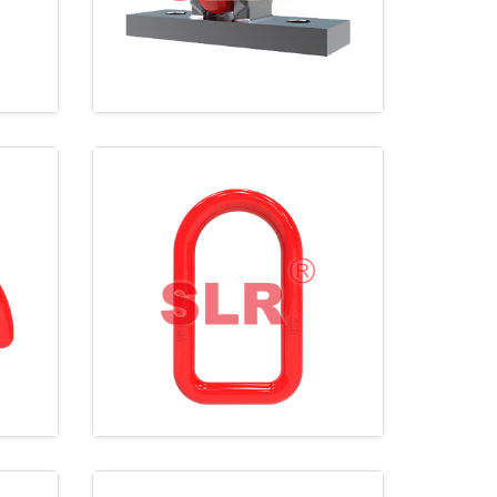
环
SLR136 锻造D型环