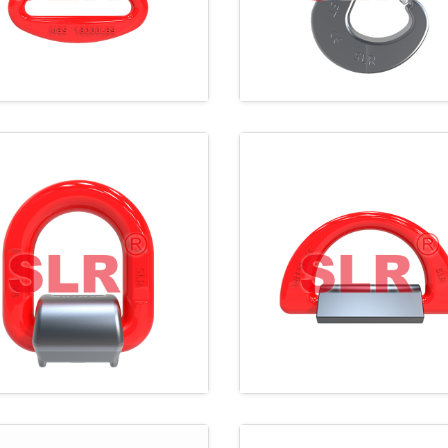
LR344 80级D型环
SLR310 锻造D型
（带压板）
（带盖板）