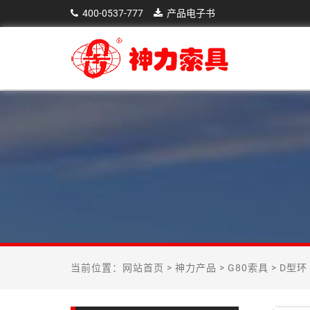
400-0537-777
产品电子书
当前位置：
网站首页
>
神力产品
>
G80索具
>
D型环